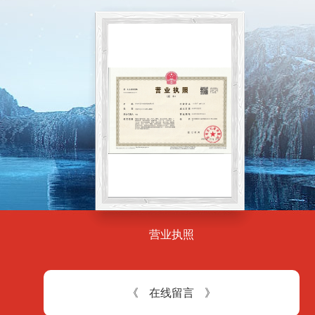
营业执照
在
线
留
言