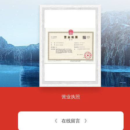
营业执照
在
线
留
言